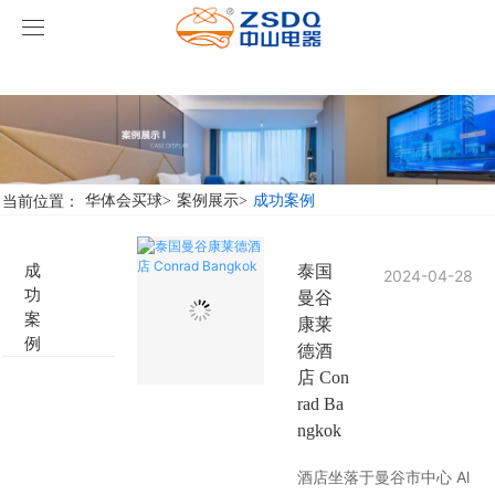
华体会买球
华体会买球
产品中心
华体会买球
智能开关
当前位置：
华体会买球
>
案例展示
>
成功案例
案例展示
客房门显系列
华体会买球
名典系列智能开关
成
泰国
2024-04-28
功
曼谷
关于我们
客控系统
行业新闻
成功案例
雅典系列智能开关
标准86门显
案
康莱
例
德酒
华体会买球-华体会买球(中国)
智能家居系列
轻典系列智能开关
标准带房号门显
客控系统方案1
店 Con
rad Ba
特色产品
怡典系列智能开关
非标定制门显
客控系统方案2
电动窗帘
ngkok
酒店坐落于曼谷市中心 Al
智典系列智能开关
客控系统方案3
无线开关插座
壁龛式插卡取电