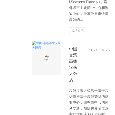
l Seasons Place 内，紧
邻该市主要商业中心和购
靓典系列智能开关
客控系统方案4
物中心，距离曼谷市快捷
高效的...
睿典系列智能开关
客控系统方案5
成功案例
君典系列智能开关
凯越系列智能开关
中国
2024-04-28
台湾
高雄
华体会买球-华体会买球(中国) 智能开关
汉来
大饭
大板系列智能开关
店
摇杆系列智能开关
高雄汉来大饭店坐落于高
雄市座落于高雄繁华的商
精雕系列智能开关
业中心，拥有市中心的便
利交通，却除去其喧嚣烦
70款的智能开关
杂的大饭店;约10分钟即