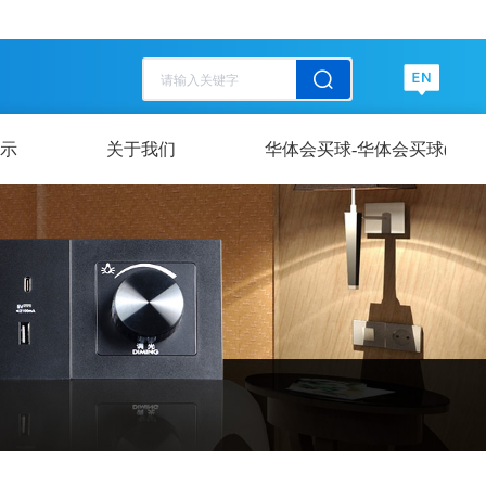
历史记录
清空记录
历史记录
清空记录
示
关于我们
华体会买球-华体会买球(中国