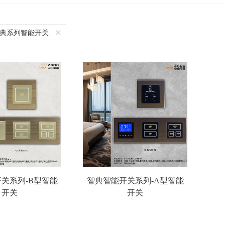
典系列智能开关
关系列-B型智能
智典智能开关系列-A型智能
开关
开关