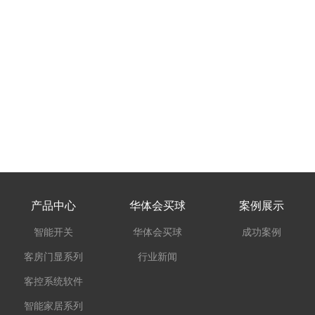
产品中心
华体会买球
案例展示
智能开关
华体会买球
成功案例
客房门显系列
行业新闻
客控系统软件
智能家居系列