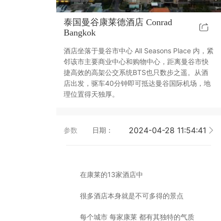
靓典系列智能开关
客控系统方案4
泰国曼谷康莱德酒店 Conrad
Bangkok
睿典系列智能开关
客控系统方案5
酒店坐落于曼谷市中心 All Seasons Place 内，紧
邻该市主要商业中心和购物中心，距离曼谷市快
君典系列智能开关
捷高效的高架公交系统BTS也只数步之遥。从酒
店出发，驱车40分钟即可抵达曼谷国际机场，地
凯越系列智能开关
理位置得天独厚。
华体会买球-华体会买球(中国) 智能开关
2024-04-28 11:54:41
参数
日期：
大板系列智能开关
摇杆系列智能开关
在康莱的13家酒店中
精雕系列智能开关
很多酒店本身就是不可多得的景点
每个城市 每家康莱 都有其独特的气质
70款的智能开关