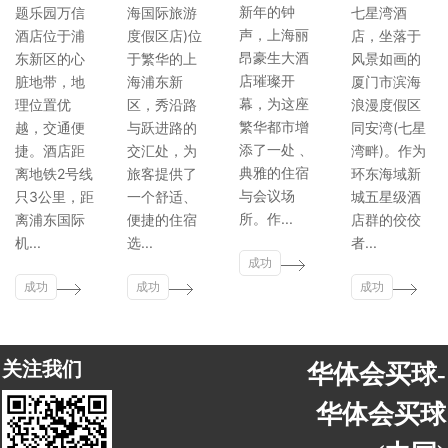
新年的钟
题乐园万信
海国际旅游
七星湾酒
声，上海丽
酒店位于浦
度假区店)位
店，坐落于
昂豪生大酒
东新区的心
于繁华的上
风景如画的
店璀璨开
脏地带，地
海浦东新
厦门市滨海
幕，为这座
理位置优
区，秀沿路
浪漫度假区
繁华都市增
越，交通便
与跃进路的
同安湾(七星
添了一处 、
捷。酒店距
交汇处，为
湾畔)。作为
典雅的住宿
离地铁2号线
旅客提供了
环东海域新
与会议场
只3公里，距
一个舒适、
城五星级酒
所。作...
离浦东国际
便捷的住宿
店群的佼佼
机...
选...
者...
成功
成功
成功
案例
成功
案例
案例
案例
关注我们
华体会买球-
华体会买球