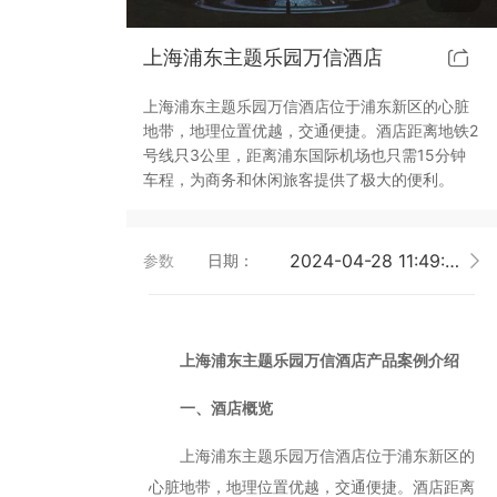
靓典系列智能开关
客控系统方案4
上海浦东主题乐园万信酒店
睿典系列智能开关
客控系统方案5
上海浦东主题乐园万信酒店位于浦东新区的心脏
地带，地理位置优越，交通便捷。酒店距离地铁2
君典系列智能开关
号线只3公里，距离浦东国际机场也只需15分钟
车程，为商务和休闲旅客提供了极大的便利。
凯越系列智能开关
2024-04-28 11:49:39
参数
日期：
华体会买球-华体会买球(中国) 智能开关
大板系列智能开关
上海浦东主题乐园万信酒店产品案例介绍
摇杆系列智能开关
一、酒店概览
精雕系列智能开关
上海浦东主题乐园万信酒店位于浦东新区的
心脏地带，地理位置优越，交通便捷。酒店距离
70款的智能开关