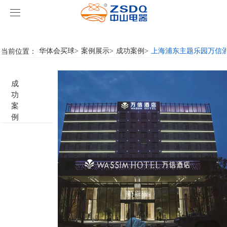
华体会买球
华体会买球
当前位置：
华体会买球
>
案例展示
>
成功案例
>
上海浦东主题乐园万信
产品中心
成
华体会买球
智能开关
功
案
案例展示
客房门显系列
华体会买球
名典系列智能开关
例
关于我们
客控系统
行业新闻
成功案例
雅典系列智能开关
标准86门显
华体会买球-华体会买球(中国)
智能家居系列
轻典系列智能开关
标准带房号门显
客控系统方案1
特色产品
怡典系列智能开关
非标定制门显
客控系统方案2
电动窗帘
智典系列智能开关
客控系统方案3
无线开关插座
壁龛式插卡取电