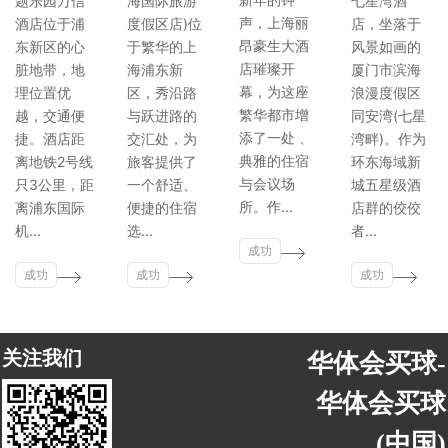
题乐园万信
海国际旅游
七星湾酒
声，上海丽
酒店位于浦
度假区店)位
店，坐落于
昂豪生大酒
东新区的心
于繁华的上
风景如画的
店璀璨开
脏地带，地
海浦东新
厦门市滨海
幕，为这座
理位置优
区，秀沿路
浪漫度假区
繁华都市增
越，交通便
与跃进路的
同安湾(七星
添了一处 、
捷。酒店距
交汇处，为
湾畔)。作为
典雅的住宿
离地铁2号线
旅客提供了
环东海域新
与会议场
只3公里，距
一个舒适、
城五星级酒
所。作...
离浦东国际
便捷的住宿
店群的佼佼
机...
选...
者...
成功
成功
成功
案例
成功
案例
案例
案例
关注我们
华体会买球-
华体会买球
(中国)