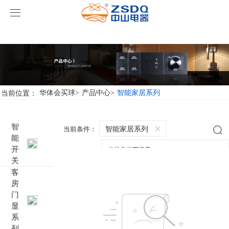
华体会买球
华体会买球
产品中心
华体会买球
智能开关
当前位置：
华体会买球
>
产品中心
>
智能家居系列
案例展示
客房门显系列
华体会买球
名典系列智能开关
智
智能家居系列
当前条件：
能
关于我们
客控系统
行业新闻
成功案例
雅典系列智能开关
标准86门显
开
关
华体会买球-华体会买球(中国)
智能家居系列
轻典系列智能开关
标准带房号门显
客控系统方案1
客
房
门
特色产品
怡典系列智能开关
非标定制门显
客控系统方案2
电动窗帘
显
系
智典系列智能开关
客控系统方案3
无线开关插座
壁龛式插卡取电
列