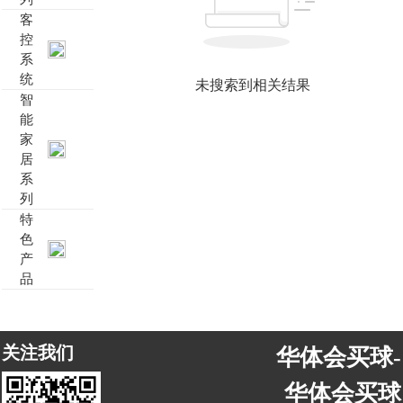
客
靓典系列智能开关
客控系统方案4
控
系
统
睿典系列智能开关
客控系统方案5
未搜索到相关结果
智
能
君典系列智能开关
家
居
凯越系列智能开关
系
列
华体会买球-华体会买球(中国) 智能开关
特
色
产
大板系列智能开关
品
摇杆系列智能开关
关注我们
华体会买球-
精雕系列智能开关
华体会买球
70款的智能开关