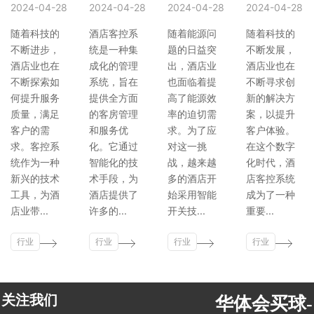
2024-04-28
2024-04-28
2024-04-28
2024-04-28
随着科技的
酒店客控系
随着能源问
随着科技的
不断进步，
统是一种集
题的日益突
不断发展，
酒店业也在
成化的管理
出，酒店业
酒店业也在
不断探索如
系统，旨在
也面临着提
不断寻求创
何提升服务
提供全方面
高了能源效
新的解决方
质量，满足
的客房管理
率的迫切需
案，以提升
客户的需
和服务优
求。为了应
客户体验。
求。客控系
化。它通过
对这一挑
在这个数字
统作为一种
智能化的技
战，越来越
化时代，酒
新兴的技术
术手段，为
多的酒店开
店客控系统
工具，为酒
酒店提供了
始采用智能
成为了一种
店业带...
许多的...
开关技...
重要...
行业
行业
行业
行业
新闻
新闻
新闻
新闻
关注我们
华体会买球-