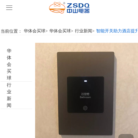
华体会买球
华体会买球
当前位置：
华体会买球
>
华体会买球
>
行业新闻
>
智能开关助力酒店提
产品中心
华
华体会买球
智能开关
体
会
案例展示
客房门显系列
华体会买球
名典系列智能开关
买
球
行
关于我们
客控系统
行业新闻
成功案例
雅典系列智能开关
标准86门显
业
新
华体会买球-华体会买球(中国)
智能家居系列
轻典系列智能开关
标准带房号门显
客控系统方案1
闻
特色产品
怡典系列智能开关
非标定制门显
客控系统方案2
电动窗帘
智典系列智能开关
客控系统方案3
无线开关插座
壁龛式插卡取电