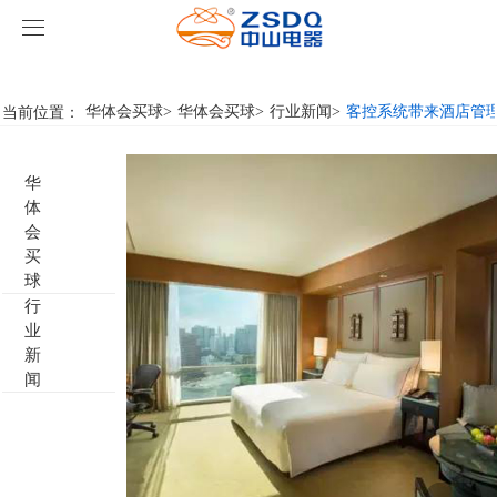
华体会买球
华体会买球
当前位置：
华体会买球
>
华体会买球
>
行业新闻
>
客控系统带来酒店管
产品中心
华
华体会买球
智能开关
体
会
案例展示
客房门显系列
华体会买球
名典系列智能开关
买
球
行
关于我们
客控系统
行业新闻
成功案例
雅典系列智能开关
标准86门显
业
新
华体会买球-华体会买球(中国)
智能家居系列
轻典系列智能开关
标准带房号门显
客控系统方案1
闻
特色产品
怡典系列智能开关
非标定制门显
客控系统方案2
电动窗帘
智典系列智能开关
客控系统方案3
无线开关插座
壁龛式插卡取电