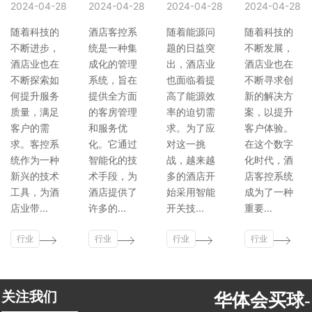
2024-04-28
2024-04-28
2024-04-28
2024-04-28
随着科技的
酒店客控系
随着能源问
随着科技的
不断进步，
统是一种集
题的日益突
不断发展，
酒店业也在
成化的管理
出，酒店业
酒店业也在
不断探索如
系统，旨在
也面临着提
不断寻求创
何提升服务
提供全方面
高了能源效
新的解决方
质量，满足
的客房管理
率的迫切需
案，以提升
客户的需
和服务优
求。为了应
客户体验。
求。客控系
化。它通过
对这一挑
在这个数字
统作为一种
智能化的技
战，越来越
化时代，酒
新兴的技术
术手段，为
多的酒店开
店客控系统
工具，为酒
酒店提供了
始采用智能
成为了一种
店业带...
许多的...
开关技...
重要...
行业
行业
行业
行业
新闻
新闻
新闻
新闻
关注我们
华体会买球-