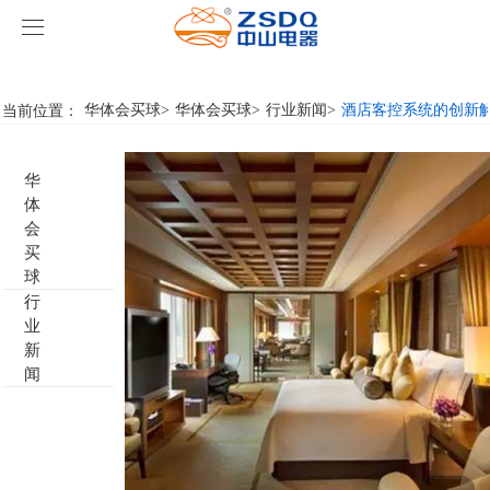
华体会买球
华体会买球
当前位置：
华体会买球
>
华体会买球
>
行业新闻
>
酒店客控系统的创新
产品中心
华
华体会买球
智能开关
体
会
案例展示
客房门显系列
华体会买球
名典系列智能开关
买
球
行
关于我们
客控系统
行业新闻
成功案例
雅典系列智能开关
标准86门显
业
新
华体会买球-华体会买球(中国)
智能家居系列
轻典系列智能开关
标准带房号门显
客控系统方案1
闻
特色产品
怡典系列智能开关
非标定制门显
客控系统方案2
电动窗帘
智典系列智能开关
客控系统方案3
无线开关插座
壁龛式插卡取电