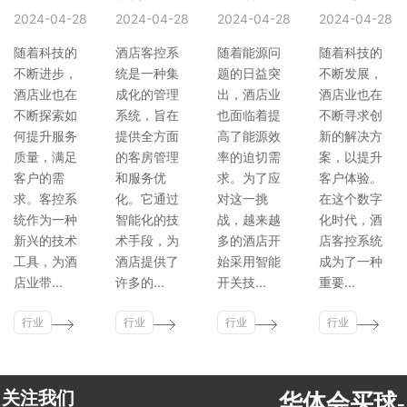
2024-04-28
2024-04-28
2024-04-28
2024-04-28
随着科技的
酒店客控系
随着能源问
随着科技的
不断进步，
统是一种集
题的日益突
不断发展，
酒店业也在
成化的管理
出，酒店业
酒店业也在
不断探索如
系统，旨在
也面临着提
不断寻求创
何提升服务
提供全方面
高了能源效
新的解决方
质量，满足
的客房管理
率的迫切需
案，以提升
客户的需
和服务优
求。为了应
客户体验。
求。客控系
化。它通过
对这一挑
在这个数字
统作为一种
智能化的技
战，越来越
化时代，酒
新兴的技术
术手段，为
多的酒店开
店客控系统
工具，为酒
酒店提供了
始采用智能
成为了一种
店业带...
许多的...
开关技...
重要...
行业
行业
行业
行业
新闻
新闻
新闻
新闻
关注我们
华体会买球-